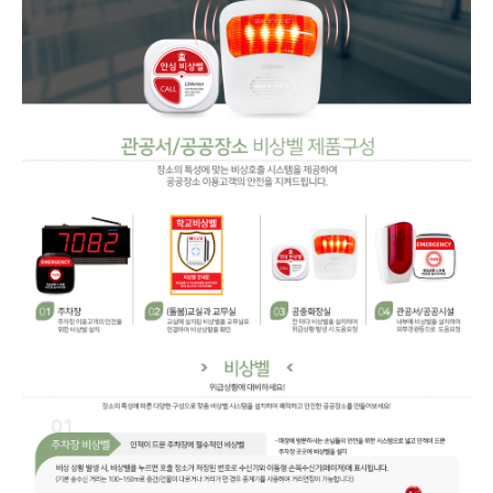
병원/요양원 너스콜
자료실
교도소 소화전 경보시스템
푸드코트,카페
호텔/리조트 비상벨
견적문의
디지털 작업지도서 시스템
공공기관,시설
스마트 바디캠 비상벨
유지보수
관공서/공공시설 비상벨