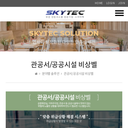
HOME
LOGIN
JOIN
회사소개
SKYTEC SOLUTION
업체의 최적화된 다양한 맞춤 솔루션
회사소개
제품소개
기술인증
송신기
안돈솔루션
오시는 길
관공서/공공시설 비상벨
수신기
안돈시스템
분야별 솔루션
관공서/공공시설 비상벨
분야별 솔루션
진료/순번대기
문자 전광판 시스템
전광판/재부재
외식업소 호출벨
납품사례
문자 메시지 시스템
운영 소프트웨어
카페 진동벨
접점 연동 시스템
산업체
중계기/기타
고객지원센터
건설현장,주차장 비상벨
물류 차량 관리 시스템
업체별 직접 설치사례
최적화 세트
무선앱시스템 비상벨
공지사항
센서 연동 경보 시스템
병원,요양원