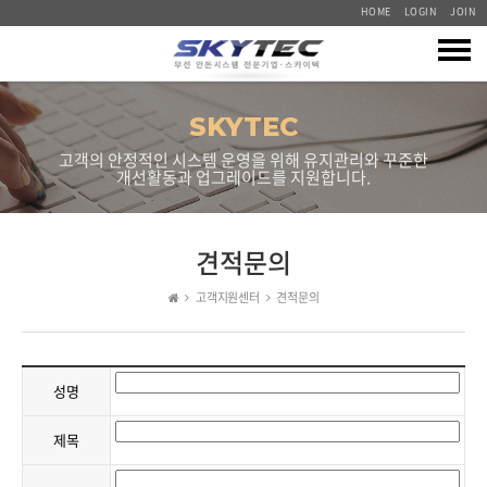
HOME
LOGIN
JOIN
회사소개
SKYTEC
고객의 안정적인 시스템 운영을 위해 유지관리와 꾸준한
회사소개
제품소개
개선활동과 업그레이드를 지원합니다.
기술인증
송신기
안돈솔루션
오시는 길
수신기
견적문의
안돈시스템
분야별 솔루션
진료/순번대기
고객지원센터
견적문의
문자 전광판 시스템
전광판/재부재
외식업소 호출벨
납품사례
문자 메시지 시스템
운영 소프트웨어
카페 진동벨
성명
접점 연동 시스템
산업체
중계기/기타
고객지원센터
건설현장,주차장 비상벨
물류 차량 관리 시스템
업체별 직접 설치사례
제목
최적화 세트
무선앱시스템 비상벨
공지사항
센서 연동 경보 시스템
병원,요양원