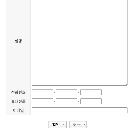
병원/요양원 너스콜
자료실
교도소 소화전 경보시스템
푸드코트,카페
호텔/리조트 비상벨
견적문의
디지털 작업지도서 시스템
공공기관,시설
스마트 바디캠 비상벨
유지보수
관공서/공공시설 비상벨
설명
-
-
전화번호
-
-
휴대전화
이메일